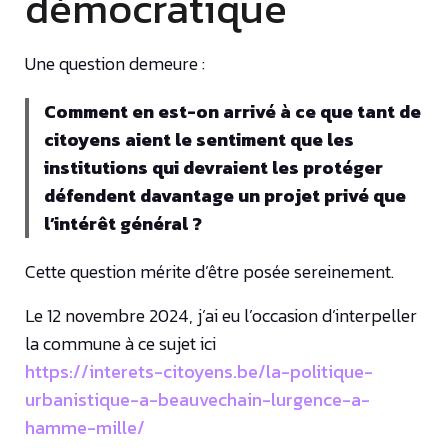
démocratique
Une question demeure :
Comment en est-on arrivé à ce que tant de
citoyens aient le sentiment que les
institutions qui devraient les protéger
défendent davantage un projet privé que
l’intérêt général ?
Cette question mérite d’être posée sereinement.
Le 12 novembre 2024, j’ai eu l’occasion d’interpeller
la commune à ce sujet ici
https://interets-citoyens.be/la-politique-
urbanistique-a-beauvechain-lurgence-a-
hamme-mille/